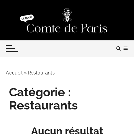
P
a
s
s
e
Le blog du Comte de Paris
r
a
u
c
o
Accueil
»
Restaurants
n
t
Catégorie :
e
n
Restaurants
u
Aucun résultat