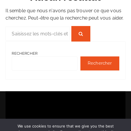
Il semble que nous n'avons pas trouver ce que vous
cherchez. Peut-être que la recherche peut vous aider.
R
e
c
h
RECHERCHER
e
Rechercher
r
c
h
e
p
o
u
r
We use cookies to ensure that we give you the best