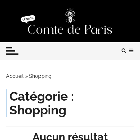
P
a
s
s
e
Le blog du Comte de Paris
r
a
u
c
o
Accueil
»
Shopping
n
t
Catégorie :
e
n
Shopping
u
Aucun résultat