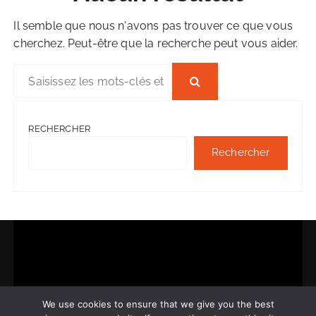
Il semble que nous n'avons pas trouver ce que vous
cherchez. Peut-être que la recherche peut vous aider.
R
e
c
h
RECHERCHER
e
Rechercher
r
c
h
e
p
o
u
r
We use cookies to ensure that we give you the best